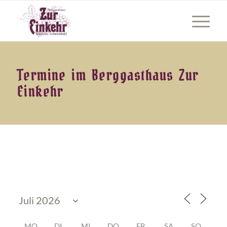
Termine im Berggasthaus Zur
Einkehr
MO
DI
MI
DO
FR
SA
SO