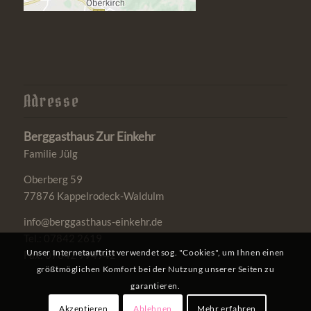
Adresse
Berggasthaus Zur Einkehr
Familie Jülg
Oberberg 59
77876 Kappelrodeck-Waldulm
info@berggasthaus-einkehr.de
Tel.: 07842 2619
Unser Internetauftritt verwendet sog. "Cookies", um Ihnen einen
Fax: 07842 994942
größtmöglichen Komfort bei der Nutzung unserer Seiten zu
garantieren.
Akzeptieren
Ablehnen
Mehr erfahren