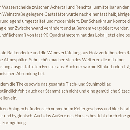
r Wasserscheide zwischen Achertal und Renchtal unmittelbar an der
 Weinstraße gelegene Gaststätte wurde nach einer fast halbjährig
rundlegend umgestaltet und modernisiert. Der Schankraum konnte d
ng einer Zwischenwand verändert und außerdem vergrößert werden.
ndflächemaß von fast 90 Quadratmetern hat das Lokal jetzt eine be
kale Balkendecke und die Wandvertäfelung aus Holz verleihen dem 
e Atmosphäre. Sehr schön machen sich des Weiteren die mit einer
asung ausgestatteten Fenster aus. Auch der warme Klinkerboden trä
nischen Abrundung bei.
udem die Theke sowie das gesamte Tisch- und Stuhlmobilar.
ständlich fehlt auch der Stammtisch nicht und eine gemütliche Sitzec
ilen ein.
ären Anlagen befinden sich nunmehr im Kellergeschoss und hier ist al
er und hygienisch. Auch das Äußere des Hauses besticht durch eine g
e Formgebung.