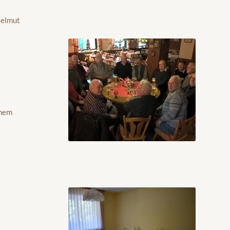
Helmut
inem