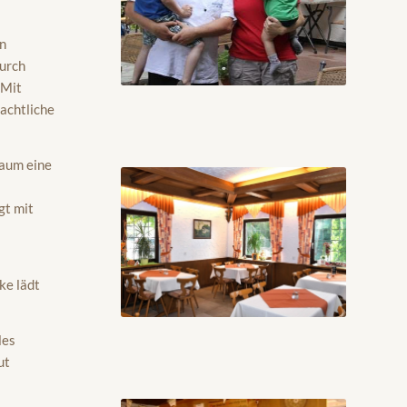
en
urch
 Mit
achtliche
Raum eine
gt mit
ke lädt
les
ut