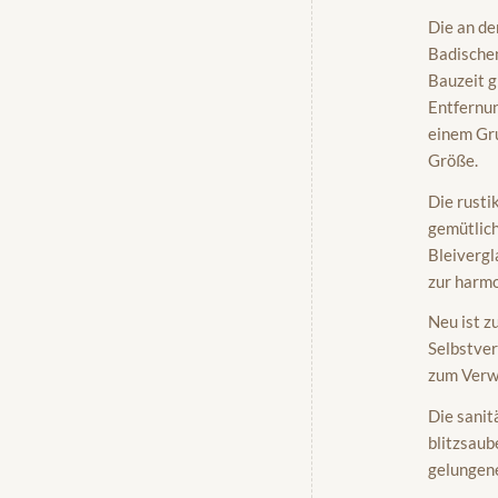
Die an de
Badischen
Bauzeit g
Entfernu
einem Gru
Größe.
Die rusti
gemütlich
Bleivergl
zur harmo
Neu ist z
Selbstver
zum Verwe
Die sanit
blitzsaub
gelungen