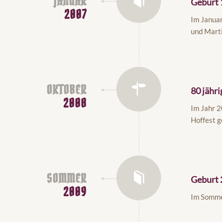
JANUAR
Geburt 
2007
Im Januar
und Marti
OKTOBER
80 jähr
2008
Im Jahr 2
Hoffest g
SOMMER
Geburt 
2009
Im Sommer