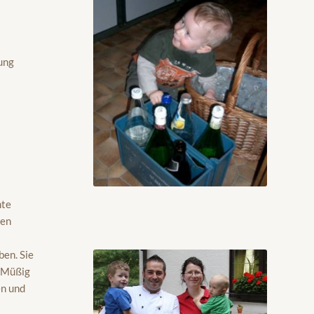
ung
mte
ten
ben. Sie
. Müßig
en und