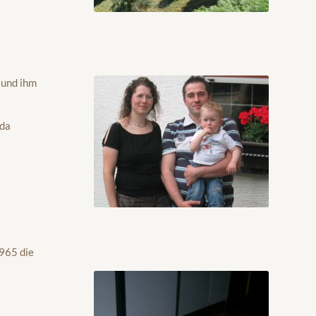
 und ihm
eda
1965 die