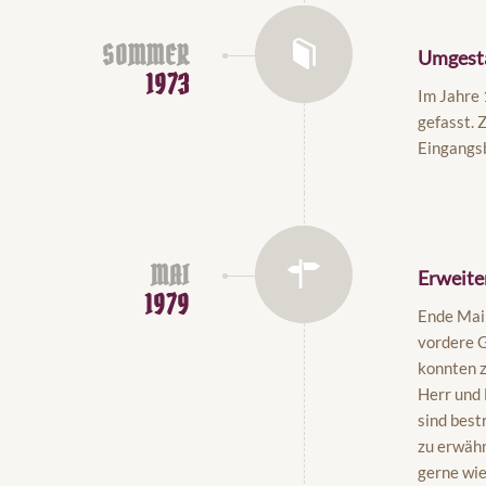
SOMMER
Umgest
1973
Im Jahre 
gefasst. 
Eingangs
MAI
Erweite
1979
Ende Mai
vordere G
konnten z
Herr und 
sind best
zu erwähn
gerne wi