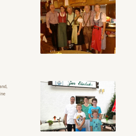
and,
ine