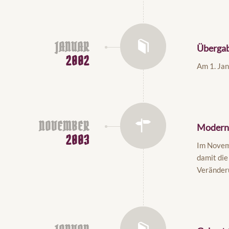
JANUAR
Überga
2002
Am 1. Ja
NOVEMBER
Moderni
2003
Im Novemb
damit die
Veränder