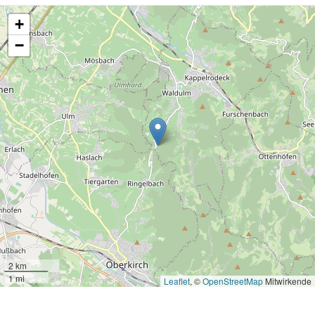
+
−
2 km
1 mi
Leaflet
, ©
OpenStreetMap
Mitwirkende