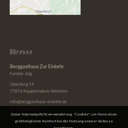
Adresse
Berggasthaus Zur Einkehr
Familie Jülg
Oberberg 59
77876 Kappelrodeck-Waldulm
info@berggasthaus-einkehr.de
Tel.: 07842 2619
Unser Internetauftritt verwendet sog. "Cookies", um Ihnen einen
Fax: 07842 994942
größtmöglichen Komfort bei der Nutzung unserer Seiten zu
garantieren.